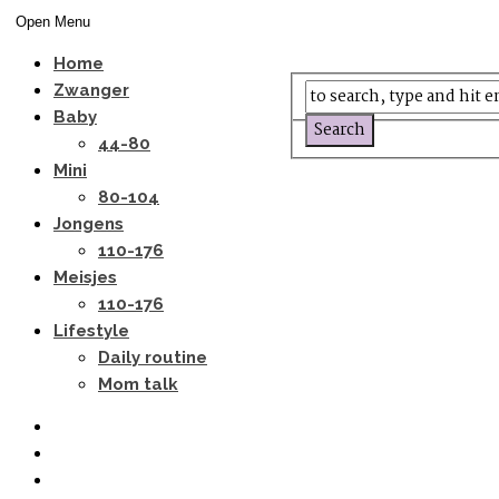
Open Menu
Home
Zwanger
Baby
44-80
Mini
80-104
Jongens
110-176
Meisjes
110-176
Lifestyle
Daily routine
Mom talk