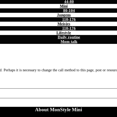
44-80
Mini
80-104
Jongens
110-176
Meisjes
110-176
Lifestyle
Daily routine
Mom talk
. Perhaps it is necessary to change the call method to this page, post or resour
About MonStyle Mini