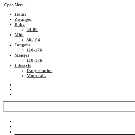
Open Menu
Home
Zwanger
Baby
44-80
Mini
80-104
Jongens
110-176
Meisjes
110-176
Lifestyle
Daily routine
Mom talk