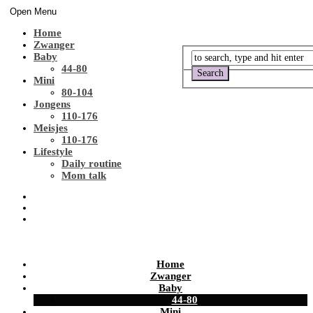
Open Menu
Home
Zwanger
Baby
44-80
Mini
80-104
Jongens
110-176
Meisjes
110-176
Lifestyle
Daily routine
Mom talk
Home
Zwanger
Baby
44-80
Mini