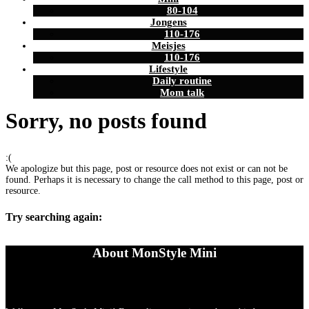
80-104
Jongens
110-176
Meisjes
110-176
Lifestyle
Daily routine
Mom talk
Sorry, no posts found
:(
We apologize but this page, post or resource does not exist or can not be
found. Perhaps it is necessary to change the call method to this page, post or
resource.
Try searching again:
About MonStyle Mini