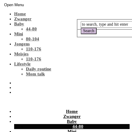
Open Menu
Home
Zwanger
Baby
44-80
Mini
80-104
Jongens
110-176
Meisjes
110-176
Lifestyle
Daily routine
Mom talk
Home
Zwanger
Baby
44-80
Mini