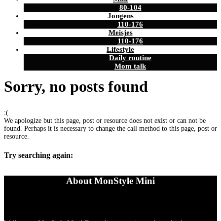
80-104
Jongens
110-176
Meisjes
110-176
Lifestyle
Daily routine
Mom talk
Sorry, no posts found
:(
We apologize but this page, post or resource does not exist or can not be
found. Perhaps it is necessary to change the call method to this page, post or
resource.
Try searching again:
About MonStyle Mini