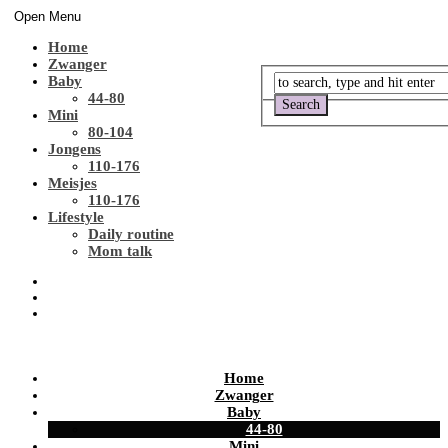
Open Menu
Home
Zwanger
Baby
44-80
Mini
80-104
Jongens
110-176
Meisjes
110-176
Lifestyle
Daily routine
Mom talk
Home
Zwanger
Baby
44-80
Mini