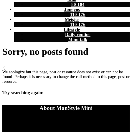
80-104
Jongens
110-176
Meisjes
110-176
Lifestyle
Daily routine
Mom talk
Sorry, no posts found
:(
We apologize but this page, post or resource does not exist or can not be
found. Perhaps it is necessary to change the call method to this page, post or
resource.
Try searching again:
About MonStyle Mini