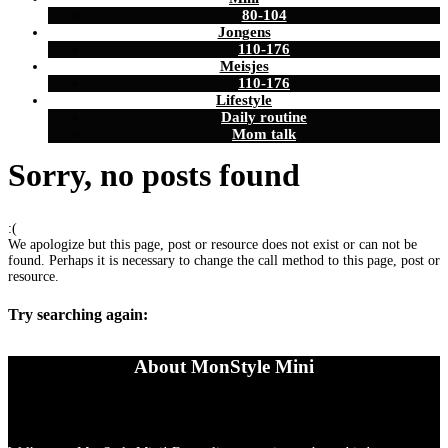
80-104
Jongens
110-176
Meisjes
110-176
Lifestyle
Daily routine
Mom talk
Sorry, no posts found
:(
We apologize but this page, post or resource does not exist or can not be
found. Perhaps it is necessary to change the call method to this page, post or
resource.
Try searching again:
About MonStyle Mini