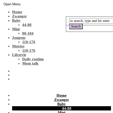
Open Menu
Home
Zwanger
Baby
44-80
Mini
80-104
Jongens
110-176
Meisjes
110-176
Lifestyle
Daily routine
Mom talk
Home
Zwanger
Baby
44-80
Mini