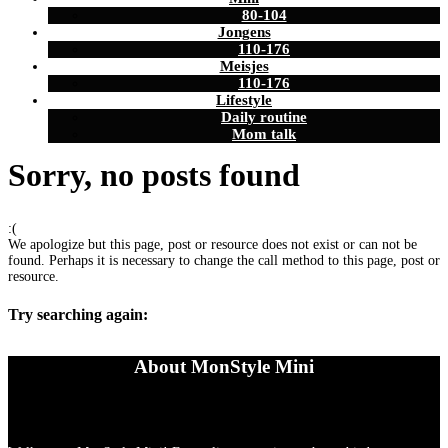
80-104
Jongens
110-176
Meisjes
110-176
Lifestyle
Daily routine
Mom talk
Sorry, no posts found
:(
We apologize but this page, post or resource does not exist or can not be
found. Perhaps it is necessary to change the call method to this page, post or
resource.
Try searching again:
About MonStyle Mini