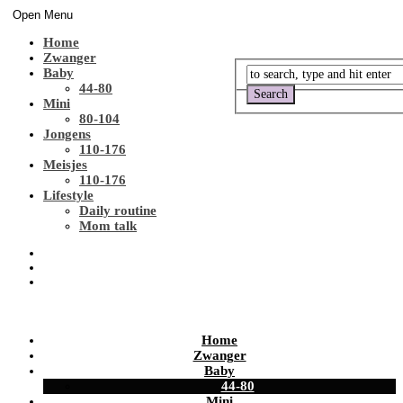
Open Menu
Home
Zwanger
Baby
44-80
Mini
80-104
Jongens
110-176
Meisjes
110-176
Lifestyle
Daily routine
Mom talk
Home
Zwanger
Baby
44-80
Mini