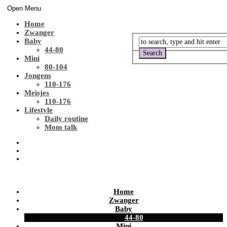
Open Menu
Home
Zwanger
Baby
44-80
Mini
80-104
Jongens
110-176
Meisjes
110-176
Lifestyle
Daily routine
Mom talk
Home
Zwanger
Baby
44-80
Mini