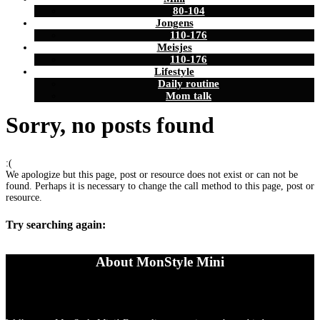
80-104
Jongens
110-176
Meisjes
110-176
Lifestyle
Daily routine
Mom talk
Sorry, no posts found
:(
We apologize but this page, post or resource does not exist or can not be
found. Perhaps it is necessary to change the call method to this page, post or
resource.
Try searching again:
About MonStyle Mini