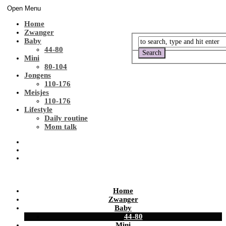
Open Menu
Home
Zwanger
Baby
44-80
Mini
80-104
Jongens
110-176
Meisjes
110-176
Lifestyle
Daily routine
Mom talk
Home
Zwanger
Baby
44-80
Mini