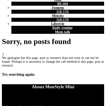
80-104
Jongens
110-176
Meisjes
110-176
Lifestyle
Daily routine
Mom talk
Sorry, no posts found
:(
We apologize but this page, post or resource does not exist or can not be
found. Perhaps it is necessary to change the call method to this page, post or
resource.
Try searching again:
About MonStyle Mini