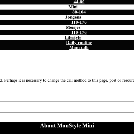
44-80
Mini
80-104
Jongens
110-176
Meisjes
110-176
Lifestyle
Daily routine
Mom talk
. Perhaps it is necessary to change the call method to this page, post or resour
About MonStyle Mini