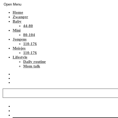
Open Menu
Home
Zwanger
Baby
44-80
Mini
80-104
Jongens
110-176
Meisjes
110-176
Lifestyle
Daily routine
Mom talk