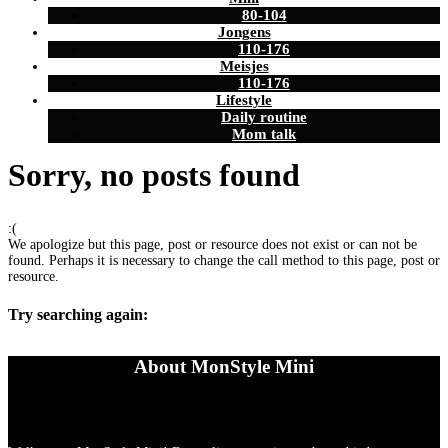
80-104
Jongens
110-176
Meisjes
110-176
Lifestyle
Daily routine
Mom talk
Sorry, no posts found
:(
We apologize but this page, post or resource does not exist or can not be
found. Perhaps it is necessary to change the call method to this page, post or
resource.
Try searching again:
About MonStyle Mini