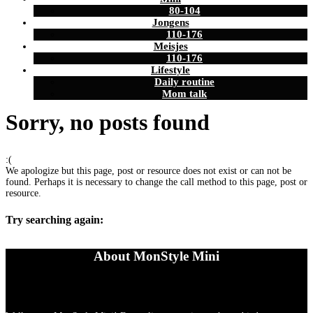
80-104
Jongens
110-176
Meisjes
110-176
Lifestyle
Daily routine
Mom talk
Sorry, no posts found
:(
We apologize but this page, post or resource does not exist or can not be
found. Perhaps it is necessary to change the call method to this page, post or
resource.
Try searching again:
About MonStyle Mini