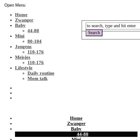
Open Menu
Home
Zwanger
Baby
44-80
Mini
80-104
Jongens
110-176
Meisjes
110-176
Lifestyle
Daily routine
Mom talk
Home
Zwanger
Baby
44-80
Mini