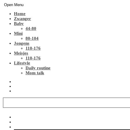
Open Menu
Home
Zwanger
Baby
44-80
Mini
80-104
Jongens
110-176
Meisjes
110-176
Lifestyle
Daily routine
Mom talk