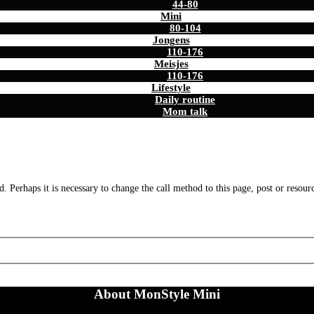
44-80
Mini
80-104
Jongens
110-176
Meisjes
110-176
Lifestyle
Daily routine
Mom talk
. Perhaps it is necessary to change the call method to this page, post or resour
About MonStyle Mini