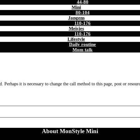
44-80
Mini
80-104
Jongens
110-176
Meisjes
110-176
Lifestyle
Daily routine
Mom talk
. Perhaps it is necessary to change the call method to this page, post or resour
About MonStyle Mini