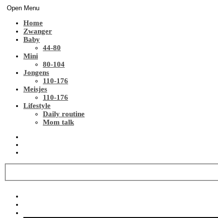
Open Menu
Home
Zwanger
Baby
44-80
Mini
80-104
Jongens
110-176
Meisjes
110-176
Lifestyle
Daily routine
Mom talk