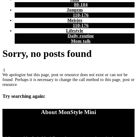
80-104
Jongens
110-176
Meisjes
110-176
Lifestyle
Daily routine
Mom talk
Sorry, no posts found
:(
We apologize but this page, post or resource does not exist or can not be
found. Perhaps it is necessary to change the call method to this page, post or
resource.
Try searching again:
About MonStyle Mini