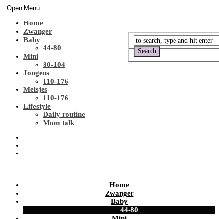
Open Menu
Home
Zwanger
Baby
44-80
Mini
80-104
Jongens
110-176
Meisjes
110-176
Lifestyle
Daily routine
Mom talk
Home
Zwanger
Baby
44-80
Mini