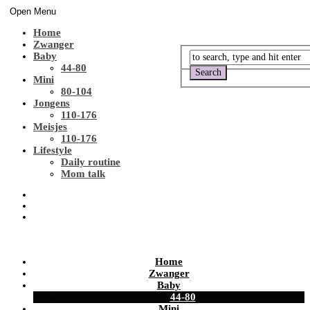
Open Menu
Home
Zwanger
Baby
44-80
Mini
80-104
Jongens
110-176
Meisjes
110-176
Lifestyle
Daily routine
Mom talk
Home
Zwanger
Baby
44-80
Mini