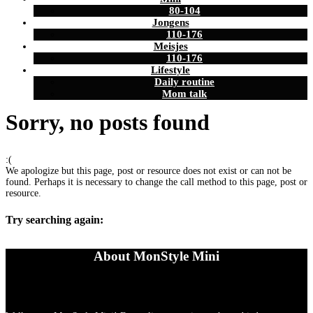
80-104
Jongens
110-176
Meisjes
110-176
Lifestyle
Daily routine
Mom talk
Sorry, no posts found
:(
We apologize but this page, post or resource does not exist or can not be
found. Perhaps it is necessary to change the call method to this page, post or
resource.
Try searching again:
About MonStyle Mini