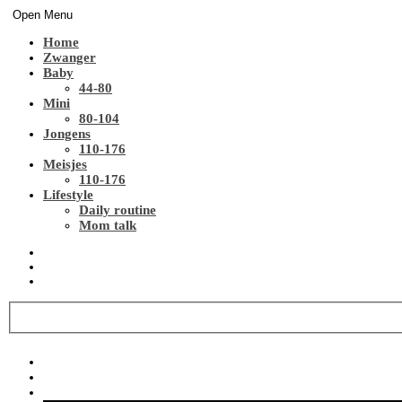
Open Menu
Home
Zwanger
Baby
44-80
Mini
80-104
Jongens
110-176
Meisjes
110-176
Lifestyle
Daily routine
Mom talk