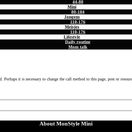
44-80
Mini
80-104
Jongens
110-176
Meisjes
110-176
Lifestyle
Daily routine
Mom talk
. Perhaps it is necessary to change the call method to this page, post or resour
About MonStyle Mini