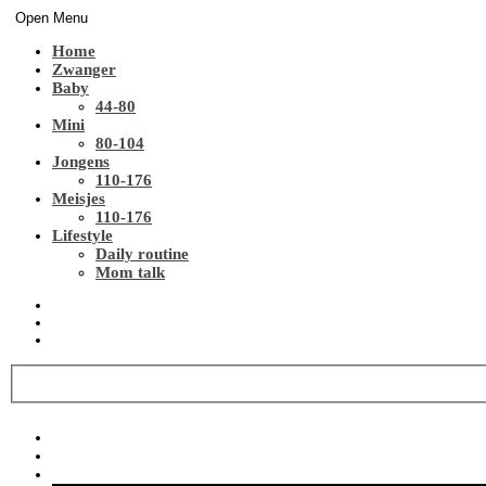
Open Menu
Home
Zwanger
Baby
44-80
Mini
80-104
Jongens
110-176
Meisjes
110-176
Lifestyle
Daily routine
Mom talk