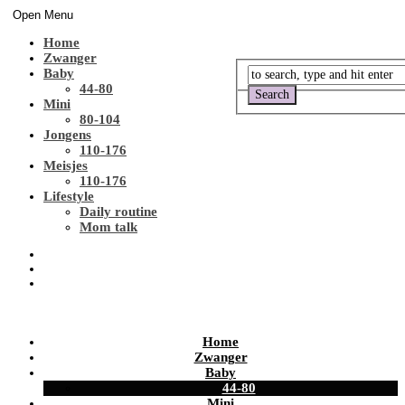
Open Menu
Home
Zwanger
Baby
44-80
Mini
80-104
Jongens
110-176
Meisjes
110-176
Lifestyle
Daily routine
Mom talk
Home
Zwanger
Baby
44-80
Mini