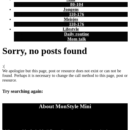
80-104
Jongens
110-176
Meisjes
110-176
Lifestyle
Daily routine
Mom talk
Sorry, no posts found
:(
We apologize but this page, post or resource does not exist or can not be
found. Perhaps it is necessary to change the call method to this page, post or
resource.
Try searching again:
About MonStyle Mini