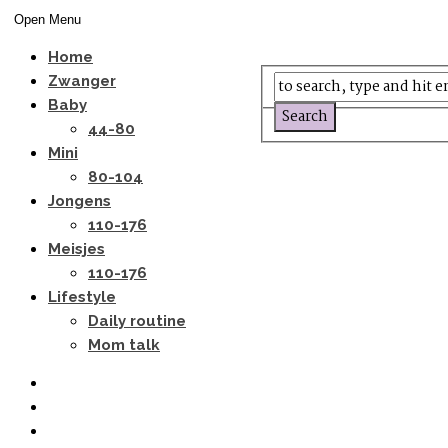
Open Menu
Home
Zwanger
Baby
44-80
Mini
80-104
Jongens
110-176
Meisjes
110-176
Lifestyle
Daily routine
Mom talk