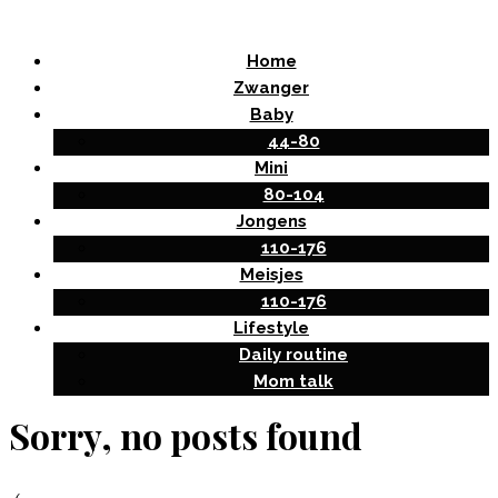
Home
Zwanger
Baby
44-80
Mini
80-104
Jongens
110-176
Meisjes
110-176
Lifestyle
Daily routine
Mom talk
Sorry, no posts found