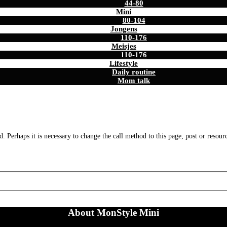
44-80
Mini
80-104
Jongens
110-176
Meisjes
110-176
Lifestyle
Daily routine
Mom talk
. Perhaps it is necessary to change the call method to this page, post or resour
About MonStyle Mini