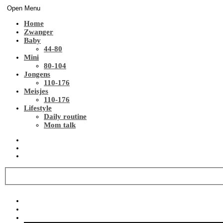
Open Menu
Home
Zwanger
Baby
44-80
Mini
80-104
Jongens
110-176
Meisjes
110-176
Lifestyle
Daily routine
Mom talk