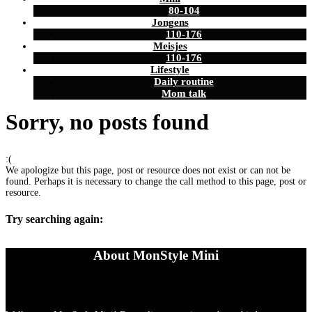
80-104
Jongens
110-176
Meisjes
110-176
Lifestyle
Daily routine
Mom talk
Sorry, no posts found
:(
We apologize but this page, post or resource does not exist or can not be
found. Perhaps it is necessary to change the call method to this page, post or
resource.
Try searching again:
About MonStyle Mini