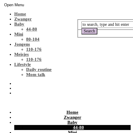
Open Menu
Home
Zwanger
Baby
44-80
Mini
80-104
Jongens
110-176
Meisjes
110-176
Lifestyle
Daily routine
Mom talk
Home
Zwanger
Baby
44-80
Mini