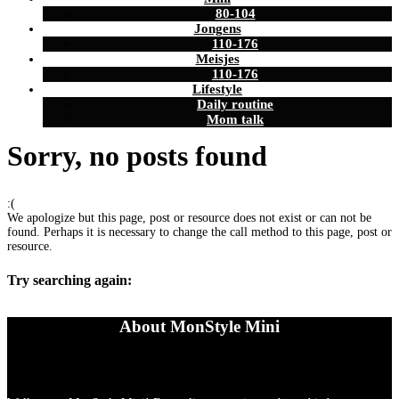
80-104
Jongens
110-176
Meisjes
110-176
Lifestyle
Daily routine
Mom talk
Sorry, no posts found
:(
We apologize but this page, post or resource does not exist or can not be
found. Perhaps it is necessary to change the call method to this page, post or
resource.
Try searching again:
About MonStyle Mini