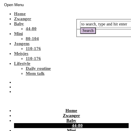
Open Menu
Home
Zwanger
Baby
44-80
Mini
80-104
Jongens
110-176
Meisjes
110-176
Lifestyle
Daily routine
Mom talk
Home
Zwanger
Baby
44-80
Mini