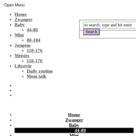
Open Menu
Home
Zwanger
Baby
44-80
Mini
80-104
Jongens
110-176
Meisjes
110-176
Lifestyle
Daily routine
Mom talk
Home
Zwanger
Baby
44-80
Mini