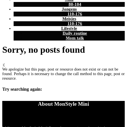
80-104
Jongens
110-176
Meisjes
110-176
Lifestyle
Daily routine
Mom talk
Sorry, no posts found
:(
We apologize but this page, post or resource does not exist or can not be
found. Perhaps it is necessary to change the call method to this page, post or
resource.
Try searching again:
About MonStyle Mini