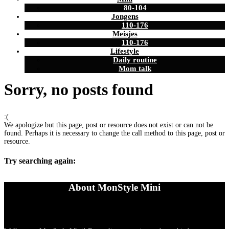
80-104
Jongens
110-176
Meisjes
110-176
Lifestyle
Daily routine
Mom talk
Sorry, no posts found
:(
We apologize but this page, post or resource does not exist or can not be
found. Perhaps it is necessary to change the call method to this page, post or
resource.
Try searching again:
About MonStyle Mini