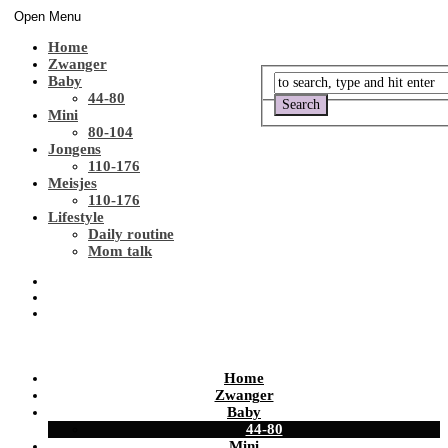
Open Menu
Home
Zwanger
Baby
44-80
Mini
80-104
Jongens
110-176
Meisjes
110-176
Lifestyle
Daily routine
Mom talk
Home
Zwanger
Baby
44-80
Mini