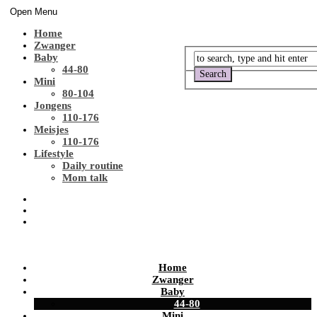
Open Menu
Home
Zwanger
Baby
44-80
Mini
80-104
Jongens
110-176
Meisjes
110-176
Lifestyle
Daily routine
Mom talk
Home
Zwanger
Baby
44-80
Mini