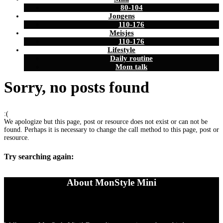
80-104
Jongens
110-176
Meisjes
110-176
Lifestyle
Daily routine
Mom talk
Sorry, no posts found
:(
We apologize but this page, post or resource does not exist or can not be
found. Perhaps it is necessary to change the call method to this page, post or
resource.
Try searching again:
About MonStyle Mini