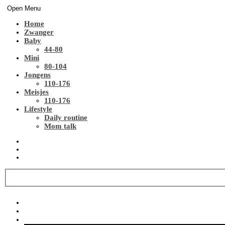
Open Menu
Home
Zwanger
Baby
44-80
Mini
80-104
Jongens
110-176
Meisjes
110-176
Lifestyle
Daily routine
Mom talk