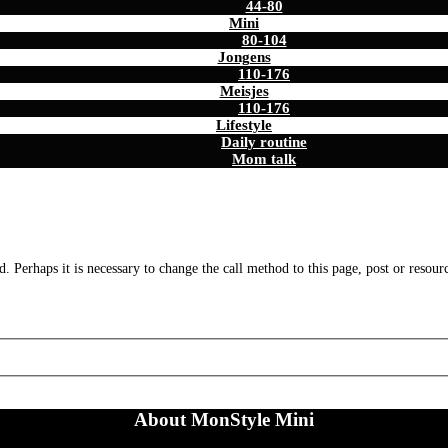
44-80
Mini
80-104
Jongens
110-176
Meisjes
110-176
Lifestyle
Daily routine
Mom talk
. Perhaps it is necessary to change the call method to this page, post or resour
About MonStyle Mini