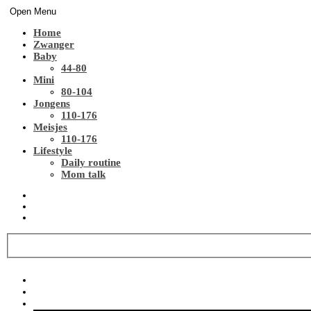
Open Menu
Home
Zwanger
Baby
44-80
Mini
80-104
Jongens
110-176
Meisjes
110-176
Lifestyle
Daily routine
Mom talk