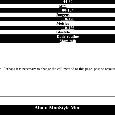
44-80
Mini
80-104
Jongens
110-176
Meisjes
110-176
Lifestyle
Daily routine
Mom talk
. Perhaps it is necessary to change the call method to this page, post or resour
About MonStyle Mini