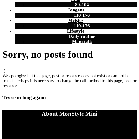
80-104
Jongens
110-176
Meisjes
110-176
Lifestyle
Daily routine
Mom talk
Sorry, no posts found
:(
We apologize but this page, post or resource does not exist or can not be
found. Perhaps it is necessary to change the call method to this page, post or
resource.
Try searching again:
About MonStyle Mini