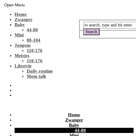
Open Menu
Home
Zwanger
Baby
44-80
Mini
80-104
Jongens
110-176
Meisjes
110-176
Lifestyle
Daily routine
Mom talk
Home
Zwanger
Baby
44-80
Mini