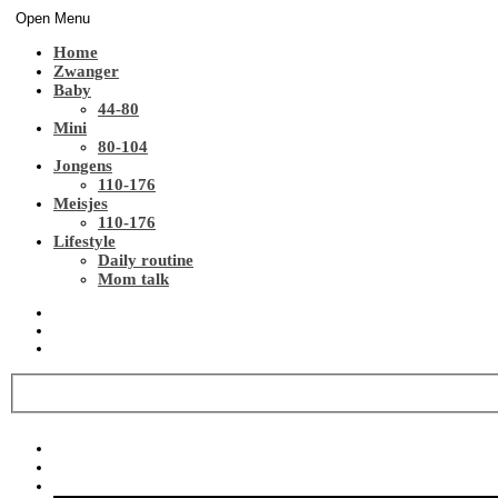
Open Menu
Home
Zwanger
Baby
44-80
Mini
80-104
Jongens
110-176
Meisjes
110-176
Lifestyle
Daily routine
Mom talk