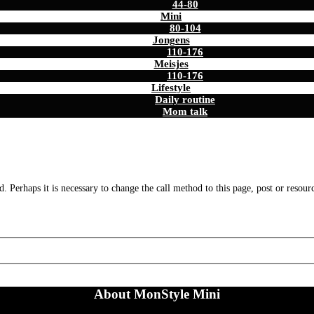
44-80
Mini
80-104
Jongens
110-176
Meisjes
110-176
Lifestyle
Daily routine
Mom talk
. Perhaps it is necessary to change the call method to this page, post or resour
About MonStyle Mini