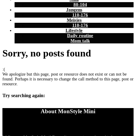
80-104
Jongens
110-176
Meisjes
110-176
Lifestyle
Daily routine
Mom talk
Sorry, no posts found
:(
We apologize but this page, post or resource does not exist or can not be
found. Perhaps it is necessary to change the call method to this page, post or
resource.
Try searching again:
About MonStyle Mini