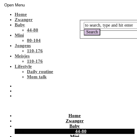
Open Menu
Home
Zwanger
Baby
44-80
Mini
80-104
Jongens
110-176
Meisjes
110-176
Lifestyle
Daily routine
Mom talk
Home
Zwanger
Baby
44-80
Mini