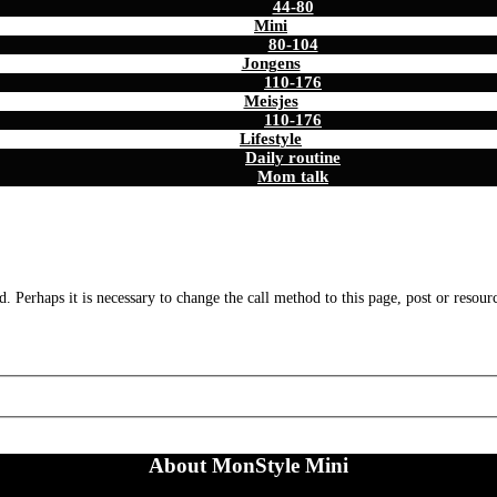
44-80
Mini
80-104
Jongens
110-176
Meisjes
110-176
Lifestyle
Daily routine
Mom talk
. Perhaps it is necessary to change the call method to this page, post or resour
About MonStyle Mini