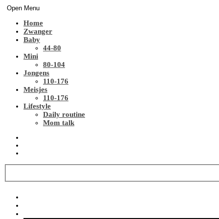
Open Menu
Home
Zwanger
Baby
44-80
Mini
80-104
Jongens
110-176
Meisjes
110-176
Lifestyle
Daily routine
Mom talk