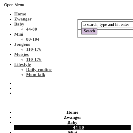
Open Menu
Home
Zwanger
Baby
44-80
Mini
80-104
Jongens
110-176
Meisjes
110-176
Lifestyle
Daily routine
Mom talk
Home
Zwanger
Baby
44-80
Mini