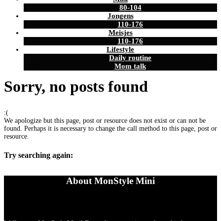
80-104
Jongens
110-176
Meisjes
110-176
Lifestyle
Daily routine
Mom talk
Sorry, no posts found
:(
We apologize but this page, post or resource does not exist or can not be
found. Perhaps it is necessary to change the call method to this page, post or
resource.
Try searching again:
About MonStyle Mini