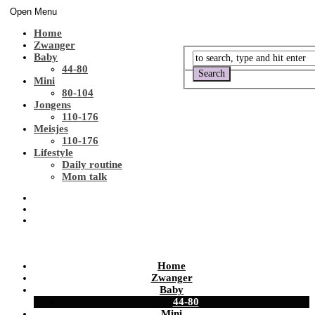
Open Menu
Home
Zwanger
Baby
44-80
Mini
80-104
Jongens
110-176
Meisjes
110-176
Lifestyle
Daily routine
Mom talk
Home
Zwanger
Baby
44-80
Mini