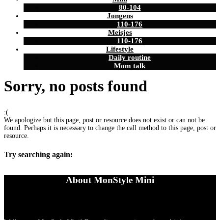
80-104
Jongens
110-176
Meisjes
110-176
Lifestyle
Daily routine
Mom talk
Sorry, no posts found
:(
We apologize but this page, post or resource does not exist or can not be
found. Perhaps it is necessary to change the call method to this page, post or
resource.
Try searching again:
About MonStyle Mini