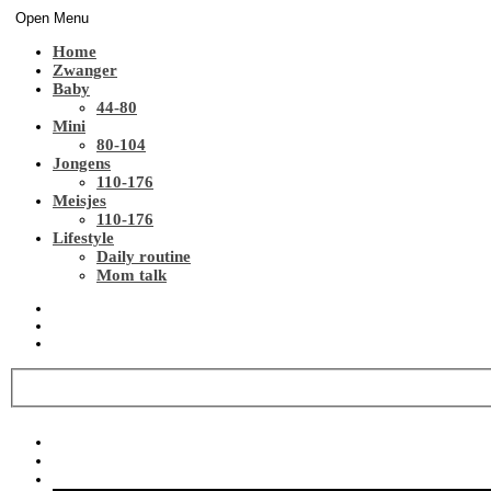
Open Menu
Home
Zwanger
Baby
44-80
Mini
80-104
Jongens
110-176
Meisjes
110-176
Lifestyle
Daily routine
Mom talk