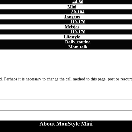
44-80
Mini
80-104
Jongens
110-176
Meisjes
110-176
Lifestyle
Daily routine
Mom talk
. Perhaps it is necessary to change the call method to this page, post or resour
About MonStyle Mini