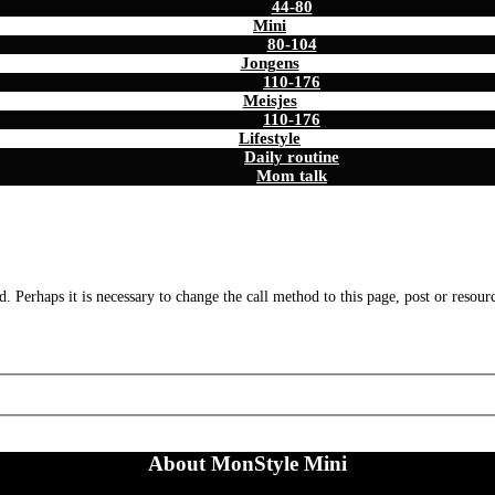
44-80
Mini
80-104
Jongens
110-176
Meisjes
110-176
Lifestyle
Daily routine
Mom talk
. Perhaps it is necessary to change the call method to this page, post or resour
About MonStyle Mini