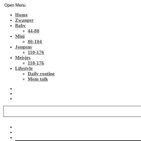
Open Menu
Home
Zwanger
Baby
44-80
Mini
80-104
Jongens
110-176
Meisjes
110-176
Lifestyle
Daily routine
Mom talk