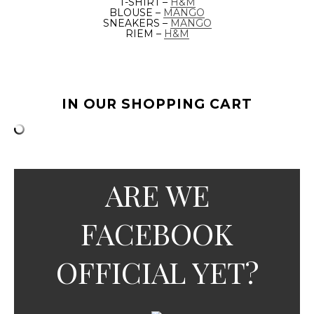
T-SHIRT –
H&M
BLOUSE –
M
ANGO
SNEAKERS –
MANGO
RIEM –
H&M
IN OUR SHOPPING CART
ARE WE
FACEBOOK
OFFICIAL YET?