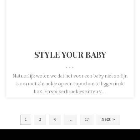
STYLE YOUR BABY
•••
Natuurlijk weten we dat het voor een baby niet zo fijn
is om met z'n nekje op een capuchon te liggen in de
box. En spijkerbroekjes zitten v...
1
2
3
…
17
Next »