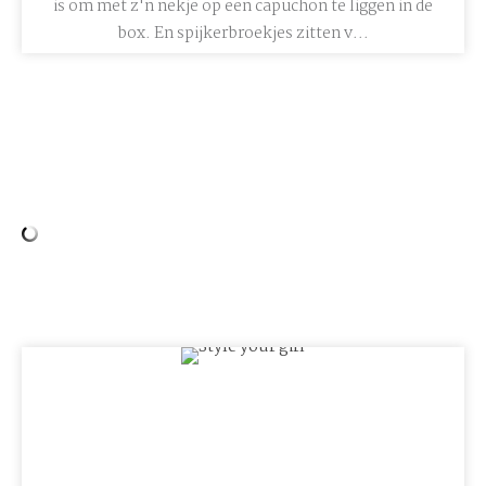
is om met z'n nekje op een capuchon te liggen in de
box. En spijkerbroekjes zitten v...