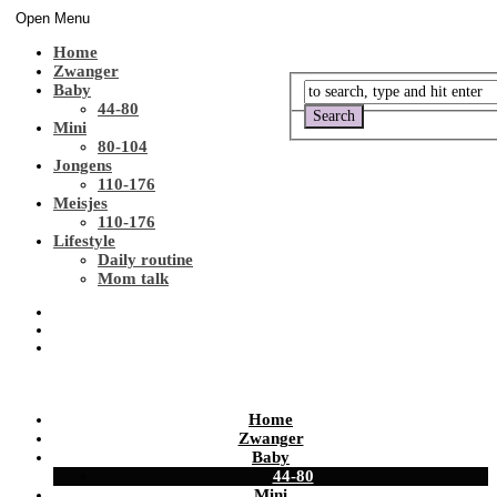
Open Menu
Home
Zwanger
Baby
44-80
Mini
80-104
Jongens
110-176
Meisjes
110-176
Lifestyle
Daily routine
Mom talk
Home
Zwanger
Baby
44-80
Mini