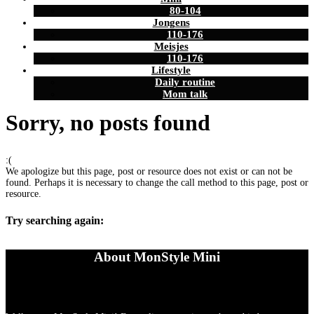
80-104
Jongens
110-176
Meisjes
110-176
Lifestyle
Daily routine
Mom talk
Sorry, no posts found
:(
We apologize but this page, post or resource does not exist or can not be
found. Perhaps it is necessary to change the call method to this page, post or
resource.
Try searching again:
About MonStyle Mini