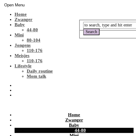
Open Menu
Home
Zwanger
Baby
44-80
Mini
80-104
Jongens
110-176
Meisjes
110-176
Lifestyle
Daily routine
Mom talk
Home
Zwanger
Baby
44-80
Mini