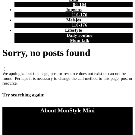
80-104
Jongens
110-176
Meisjes
110-176
Lifestyle
Daily routine
Mom talk
Sorry, no posts found
:(
We apologize but this page, post or resource does not exist or can not be
found. Perhaps it is necessary to change the call method to this page, post or
resource.
Try searching again:
About MonStyle Mini