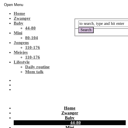
Open Menu
Home
Zwanger
Baby
44-80
Mini
80-104
Jongens
110-176
Meisjes
110-176
Lifestyle
Daily routine
Mom talk
Home
Zwanger
Baby
44-80
Mini