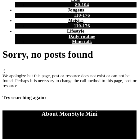
80-104
Jongens
110-176
Meisjes
110-176
Lifestyle
Daily routine
Mom talk
Sorry, no posts found
:(
We apologize but this page, post or resource does not exist or can not be
found. Perhaps it is necessary to change the call method to this page, post or
resource.
Try searching again:
About MonStyle Mini