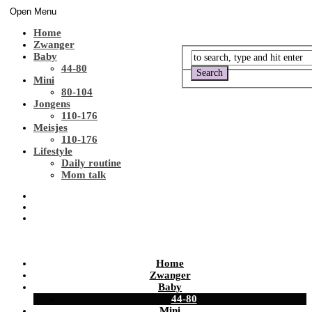
Open Menu
Home
Zwanger
Baby
44-80
Mini
80-104
Jongens
110-176
Meisjes
110-176
Lifestyle
Daily routine
Mom talk
Home
Zwanger
Baby
44-80
Mini