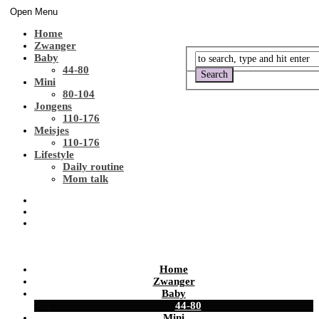
Open Menu
Home
Zwanger
Baby
44-80
Mini
80-104
Jongens
110-176
Meisjes
110-176
Lifestyle
Daily routine
Mom talk
Home
Zwanger
Baby
44-80
Mini