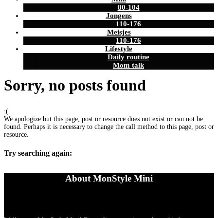
80-104
Jongens
110-176
Meisjes
110-176
Lifestyle
Daily routine
Mom talk
Sorry, no posts found
:(
We apologize but this page, post or resource does not exist or can not be
found. Perhaps it is necessary to change the call method to this page, post or
resource.
Try searching again:
About MonStyle Mini