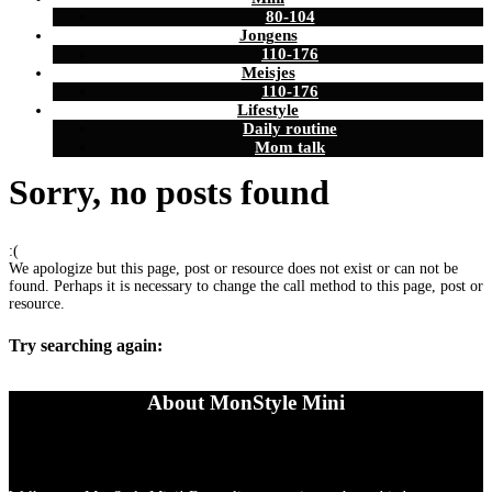
80-104
Jongens
110-176
Meisjes
110-176
Lifestyle
Daily routine
Mom talk
Sorry, no posts found
:(
We apologize but this page, post or resource does not exist or can not be
found. Perhaps it is necessary to change the call method to this page, post or
resource.
Try searching again:
About MonStyle Mini