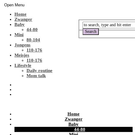
Open Menu
Home
Zwanger
Baby
44-80
Mini
80-104
Jongens
110-176
Meisjes
110-176
Lifestyle
Daily routine
Mom talk
Home
Zwanger
Baby
44-80
Mini