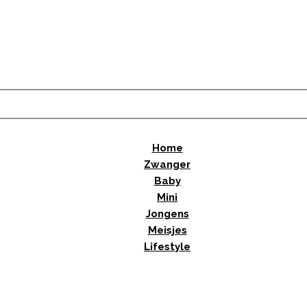
Home
Zwanger
Baby
Mini
Jongens
Meisjes
Lifestyle