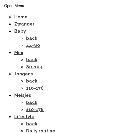
Open Menu
Home
Zwanger
Baby
back
44-80
Mini
back
80-104
Jongens
back
110-176
Meisjes
back
110-176
Lifestyle
back
Daily routine