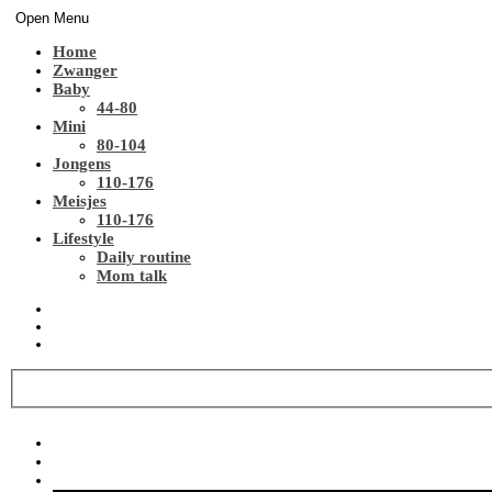
Open Menu
Home
Zwanger
Baby
44-80
Mini
80-104
Jongens
110-176
Meisjes
110-176
Lifestyle
Daily routine
Mom talk