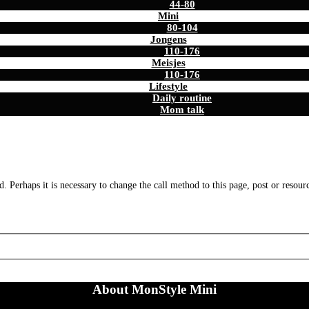
44-80
Mini
80-104
Jongens
110-176
Meisjes
110-176
Lifestyle
Daily routine
Mom talk
. Perhaps it is necessary to change the call method to this page, post or resour
About MonStyle Mini