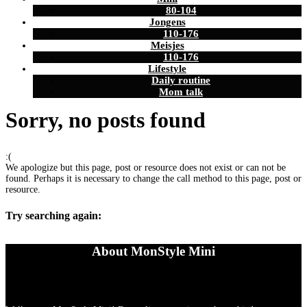
80-104
Jongens
110-176
Meisjes
110-176
Lifestyle
Daily routine
Mom talk
Sorry, no posts found
:(
We apologize but this page, post or resource does not exist or can not be
found. Perhaps it is necessary to change the call method to this page, post or
resource.
Try searching again:
About MonStyle Mini