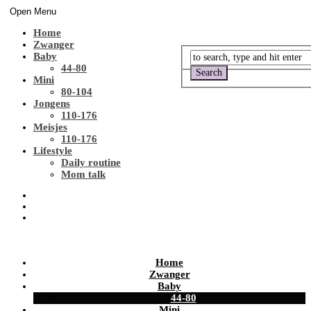
Open Menu
Home
Zwanger
Baby
44-80
Mini
80-104
Jongens
110-176
Meisjes
110-176
Lifestyle
Daily routine
Mom talk
Home
Zwanger
Baby
44-80
Mini