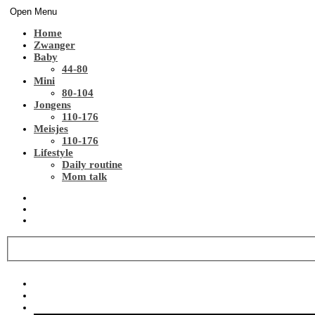
Open Menu
Home
Zwanger
Baby
44-80
Mini
80-104
Jongens
110-176
Meisjes
110-176
Lifestyle
Daily routine
Mom talk