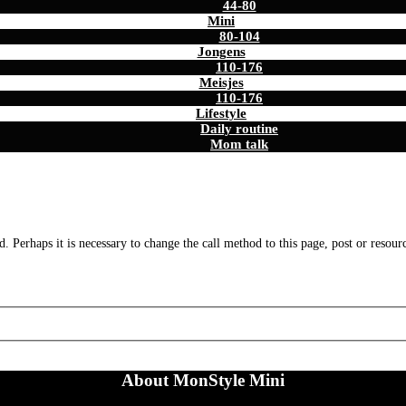
44-80
Mini
80-104
Jongens
110-176
Meisjes
110-176
Lifestyle
Daily routine
Mom talk
. Perhaps it is necessary to change the call method to this page, post or resour
About MonStyle Mini