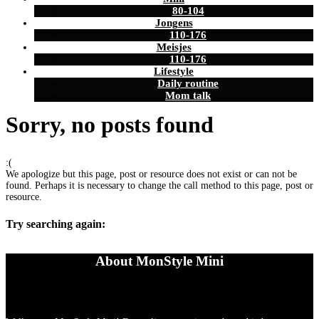
80-104
Jongens
110-176
Meisjes
110-176
Lifestyle
Daily routine
Mom talk
Sorry, no posts found
:(
We apologize but this page, post or resource does not exist or can not be
found. Perhaps it is necessary to change the call method to this page, post or
resource.
Try searching again:
About MonStyle Mini