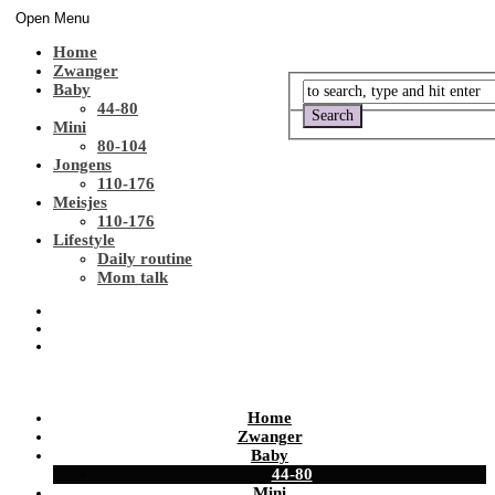
Open Menu
Home
Zwanger
Baby
44-80
Mini
80-104
Jongens
110-176
Meisjes
110-176
Lifestyle
Daily routine
Mom talk
Home
Zwanger
Baby
44-80
Mini