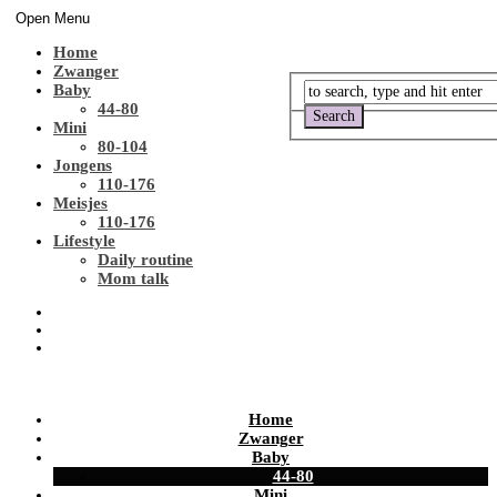
Open Menu
Home
Zwanger
Baby
44-80
Mini
80-104
Jongens
110-176
Meisjes
110-176
Lifestyle
Daily routine
Mom talk
Home
Zwanger
Baby
44-80
Mini