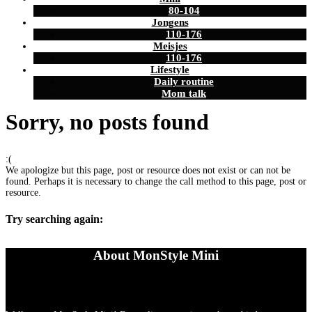
80-104
Jongens
110-176
Meisjes
110-176
Lifestyle
Daily routine
Mom talk
Sorry, no posts found
:(
We apologize but this page, post or resource does not exist or can not be
found. Perhaps it is necessary to change the call method to this page, post or
resource.
Try searching again:
About MonStyle Mini